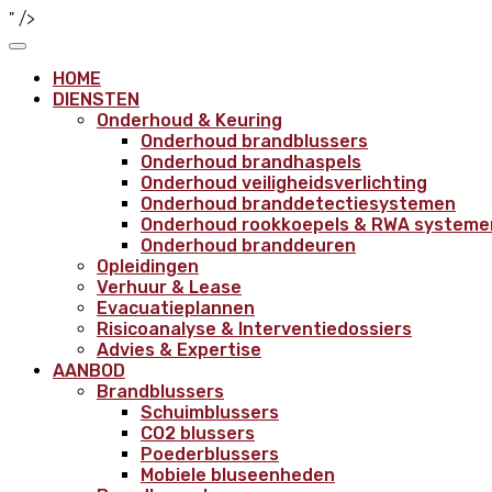
" />
HOME
DIENSTEN
Onderhoud & Keuring
Onderhoud brandblussers
Onderhoud brandhaspels
Onderhoud veiligheidsverlichting
Onderhoud branddetectiesystemen
Onderhoud rookkoepels & RWA systeme
Onderhoud branddeuren
Opleidingen
Verhuur & Lease
Evacuatieplannen
Risicoanalyse & Interventiedossiers
Advies & Expertise
AANBOD
Brandblussers
Schuimblussers
CO2 blussers
Poederblussers
Mobiele bluseenheden