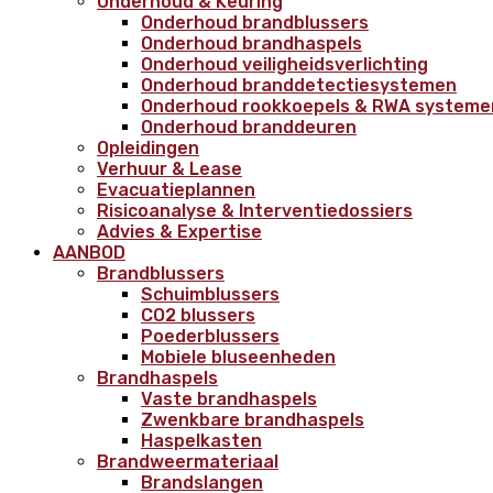
Onderhoud & Keuring
Onderhoud brandblussers
Onderhoud brandhaspels
Onderhoud veiligheidsverlichting
Onderhoud branddetectiesystemen
Onderhoud rookkoepels & RWA systeme
Onderhoud branddeuren
Opleidingen
Verhuur & Lease
Evacuatieplannen
Risicoanalyse & Interventiedossiers
Advies & Expertise
AANBOD
Brandblussers
Schuimblussers
CO2 blussers
Poederblussers
Mobiele bluseenheden
Brandhaspels
Vaste brandhaspels
Zwenkbare brandhaspels
Haspelkasten
Brandweermateriaal
Brandslangen