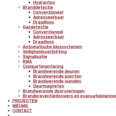
Hydranten
Branddetectie
Conventioneel
Adresseerbaar
Draadloos
Gasdetectie
Conventioneel
Adresseerbaar
Draadloos
Automatische blussystemen
Veiligheidsverlichting
Signalisatie
RWA
Compartimentering
Brandwerende deuren
Brandwerende poorten
Brandwerende wanden
Deurmagneten
Brandwerende doorvoeringen
Brandpreventiedossiers en evacuatieplanne
PROJECTEN
NIEUWS
CONTACT