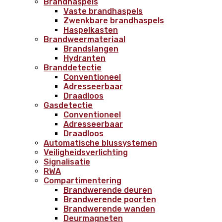
Brandhaspels
Vaste brandhaspels
Zwenkbare brandhaspels
Haspelkasten
Brandweermateriaal
Brandslangen
Hydranten
Branddetectie
Conventioneel
Adresseerbaar
Draadloos
Gasdetectie
Conventioneel
Adresseerbaar
Draadloos
Automatische blussystemen
Veiligheidsverlichting
Signalisatie
RWA
Compartimentering
Brandwerende deuren
Brandwerende poorten
Brandwerende wanden
Deurmagneten